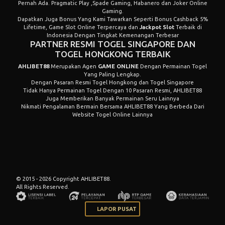
Pernah Ada. Pragmatic Play ,Spade Gaming, Habanero dan Joker Online
Gaming.
Dapatkan Juga Bonus Yang Kami Tawarkan Seperti Bonus Cashback 5%
Lifetime, Game Slot Online Terpercaya dan
Jackpot Slot
Terbaik di
Indonesia Dengan Tingkat Kemenangan Terbesar
PARTNER RESMI TOGEL SINGAPORE DAN
TOGEL HONGKONG TERBAIK
AHLIBET88
Merupakan Agen
GAME ONLINE
Dengan Permainan Togel
Yang Paling Lengkap.
Dengan Pasaran Resmi Togel Hongkong dan Togel Singapore
Tidak Hanya Permainan Togel Dengan 10 Pasaran Resmi, AHLIBET88
Juga Memberikan Banyak Permainan Seru Lainnya
Nikmati Pengalaman Bermain Bersama AHLIBET88 Yang Berbeda Dari
Website Togel Online Lainnya
© 2015 - 2026 Copyright AHLIBET88.
All Rights Reserved.
LAPOR PUSAT