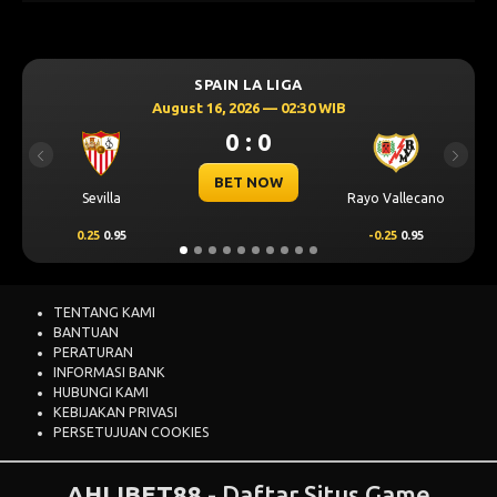
PAIN LA LIGA
SPAIN 
16, 2026 — 02:30 WIB
August 16, 20
0 : 0
0 
Previous
Next
BET NOW
BET
Rayo Vallecano
Alaves
-0.25
0.95
0.00
0.62
TENTANG KAMI
BANTUAN
PERATURAN
INFORMASI BANK
HUBUNGI KAMI
KEBIJAKAN PRIVASI
PERSETUJUAN COOKIES
AHLIBET88
- Daftar Situs Game