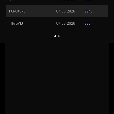
HONGKONG
07-08-2026
9943
THAILAND
07-08-2026
2234