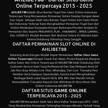
Online Terpercaya 2015 - 2025
AHLIBET88
Adalah Situs Bandar Togel Dan Game Online Indonesia
Terpercaya Yang Menawarkan Permainan Sistem Fairplay Dengan Aman
Dan Cepat. Sebagai Salah Satu Bandar Togel Online Dan Game Mesin
Slot Indonesia Terbesar Kami Menghadirkan Permainan Togel Dan Slot
Online.Melakukan Kerjasama Dengan Beberapa Provider Andalan Di
Permainan Slot Seperti PRAGMATIC PLAY , HABANERO , SPADE GAMING ,
Dan JOKER123. Mudah Bermain Slot Android Online Di Website Kami
Karena Didukung Teknologi Yang Canggih
DAFTAR PERMAINAN SLOT ONLINE DI
AHLIBET88
Sekarang Anda Dengan Mudah Dapat Memainkan
Daftar Situs Game
Online Terpercaya
Dengan Cepat Dan Aman, Proses Registrasi Ataupun
Daftar Game Slot Online Terpercaya Di AHLIBET88 Hadir Didukung Oleh
Customer Service Kami Yang Professional Dan Siap Melayani Anda 24
Jam Non Stop Melalui Live Chat, WhatsApp, Dan Line. Transaksi Para
Member Setia Kamipun Dipermudah, Karena Kami Menghadirkan
Berbagai Bank Lokal Seperti BCA, BNI, BRI, Dan Mandiri Untuk
Memudahkan Transaksi Deposit Dan Withdraw Di Situs
Mesin Slot
Online Indonesia AHLIBET88.
DAFTAR SITUS
GAME ONLINE
TERPERCAYA 2015 - 2025
AHLIBET88 Merupakan Salah Satu Situs Daftar Terpercaya 2015 - 2025
Yang Memberikan Permainan Terlengkap Dengan Winrate Terbaik Yang