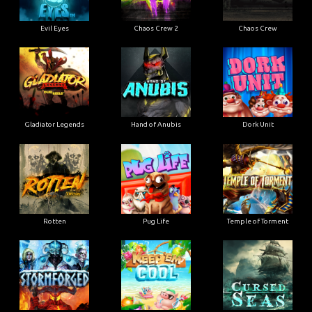
Evil Eyes
Chaos Crew 2
Chaos Crew
Gladiator Legends
Hand of Anubis
Dork Unit
Rotten
Pug Life
Temple of Torment