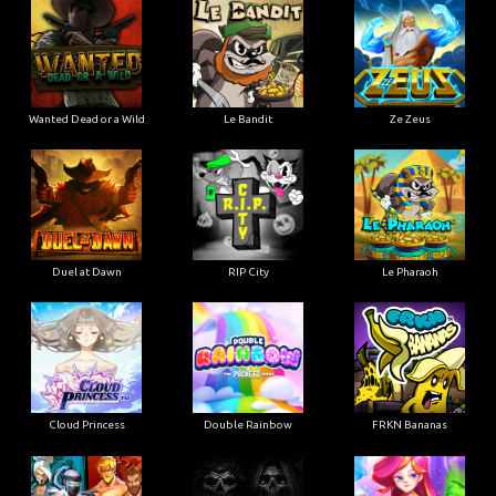
Wanted Dead or a Wild
Le Bandit
Ze Zeus
Duel at Dawn
RIP City
Le Pharaoh
Cloud Princess
Double Rainbow
FRKN Bananas