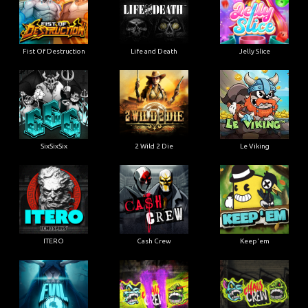
Fist Of Destruction
Life and Death
Jelly Slice
SixSixSix
2 Wild 2 Die
Le Viking
ITERO
Cash Crew
Keep'em