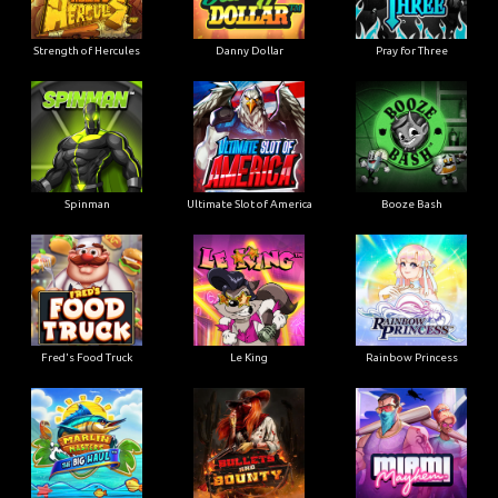
Strength of Hercules
Danny Dollar
Pray for Three
Ultimate Slot of America
Booze Bash
Spinman
Le King
Fred's Food Truck
Rainbow Princess