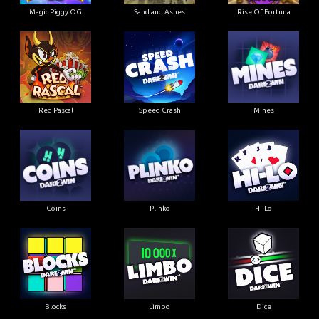
Magic Piggy OG
Sand and Ashes
Rise Of Fortuna
Red Pascal
Speed Crash
Mines
Coins
Plinko
Hi-Lo
Blocks
Limbo
Dice