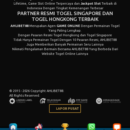
Lifetime, Game Slot Online Terpercaya dan
Jackpot Slot
Terbaik di
Indonesia Dengan Tingkat Kemenangan Terbesar
PARTNER RESMI TOGEL SINGAPORE DAN
TOGEL HONGKONG TERBAIK
AHLIBET88
Merupakan Agen
GAME ONLINE
Dengan Permainan Togel
Yang Paling Lengkap.
Dengan Pasaran Resmi Togel Hongkong dan Togel Singapore
Tidak Hanya Permainan Togel Dengan 10 Pasaran Resmi, AHLIBET88
Juga Memberikan Banyak Permainan Seru Lainnya
Nikmati Pengalaman Bermain Bersama AHLIBET88 Yang Berbeda Dari
Website Togel Online Lainnya
© 2015 - 2026 Copyright AHLIBET88.
All Rights Reserved.
LAPOR PUSAT