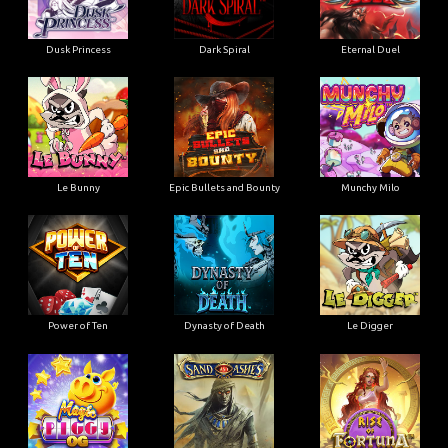
Dusk Princess
Dark Spiral
Eternal Duel
Le Bunny
Epic Bullets and Bounty
Munchy Milo
Power of Ten
Dynasty of Death
Le Digger