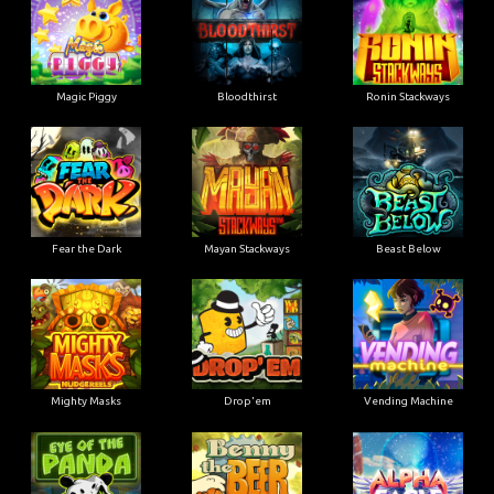
Magic Piggy
Bloodthirst
Ronin Stackways
Fear the Dark
Mayan Stackways
Beast Below
Mighty Masks
Drop'em
Vending Machine