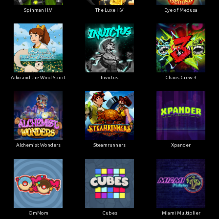
Spinman H.V
The Luxe H.V
Eye of Medusa
Aiko and the Wind Spirit
Invictus
Chaos Crew 3
Alchemist Wonders
Steamrunners
Xpander
OmNom
Cubes
Miami Multiplier