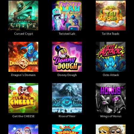
Cursed Crypt
Twisted Lab
Tai the Toadc
Dragon's Domain
Donny Dough
Octo Attack
Get the CHEESE
Rise of Ymir
Wings of Horus