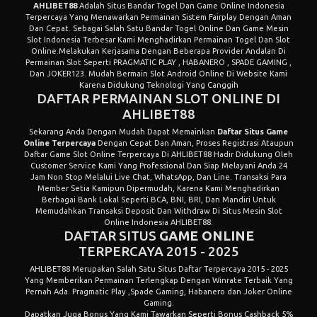
AHLIBET88
Adalah Situs Bandar Togel Dan Game Online Indonesia
Terpercaya Yang Menawarkan Permainan Sistem Fairplay Dengan Aman
Dan Cepat. Sebagai Salah Satu Bandar Togel Online Dan Game Mesin
Slot Indonesia Terbesar Kami Menghadirkan Permainan Togel Dan Slot
Online.Melakukan Kerjasama Dengan Beberapa Provider Andalan Di
Permainan Slot Seperti PRAGMATIC PLAY , HABANERO , SPADE GAMING ,
Dan JOKER123. Mudah Bermain Slot Android Online Di Website Kami
Karena Didukung Teknologi Yang Canggih
DAFTAR PERMAINAN SLOT ONLINE DI
AHLIBET88
Sekarang Anda Dengan Mudah Dapat Memainkan
Daftar Situs Game
Online Terpercaya
Dengan Cepat Dan Aman, Proses Registrasi Ataupun
Daftar Game Slot Online Terpercaya Di AHLIBET88 Hadir Didukung Oleh
Customer Service Kami Yang Professional Dan Siap Melayani Anda 24
Jam Non Stop Melalui Live Chat, WhatsApp, Dan Line. Transaksi Para
Member Setia Kamipun Dipermudah, Karena Kami Menghadirkan
Berbagai Bank Lokal Seperti BCA, BNI, BRI, Dan Mandiri Untuk
Memudahkan Transaksi Deposit Dan Withdraw Di Situs
Mesin Slot
Online Indonesia AHLIBET88.
DAFTAR SITUS
GAME ONLINE
TERPERCAYA 2015 - 2025
AHLIBET88 Merupakan Salah Satu Situs Daftar Terpercaya 2015 - 2025
Yang Memberikan Permainan Terlengkap Dengan Winrate Terbaik Yang
Pernah Ada. Pragmatic Play ,Spade Gaming, Habanero dan Joker Online
Gaming.
Dapatkan Juga Bonus Yang Kami Tawarkan Seperti Bonus Cashback 5%