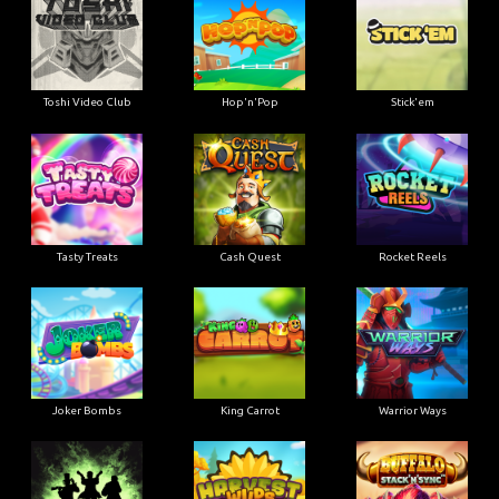
Toshi Video Club
Hop'n'Pop
Stick'em
Tasty Treats
Cash Quest
Rocket Reels
Joker Bombs
King Carrot
Warrior Ways