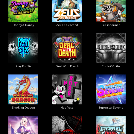
Donny & Danny
Zeus Ze Zecond
Le Fisherman
Pray For Six
Deal With Death
Circle Of Life
Smoking Dragon
Hot Ross
Superstar Sevens