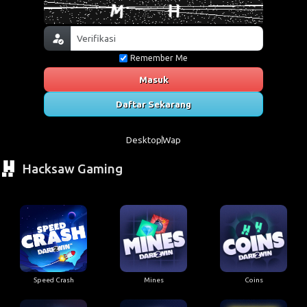
Remember Me
Masuk
Daftar Sekarang
Desktop
Wap
Hacksaw Gaming
Speed Crash
Mines
Coins